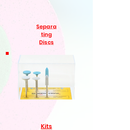
Separa
ting
Discs
Kits