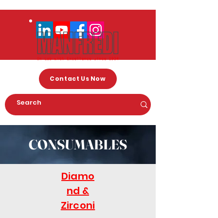
Contact Us Now
CONSUMABLES
Diamo
nd &
Zirconi