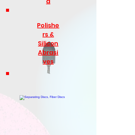
a
Polishe
rs &
Silicon
Abrasi
ves