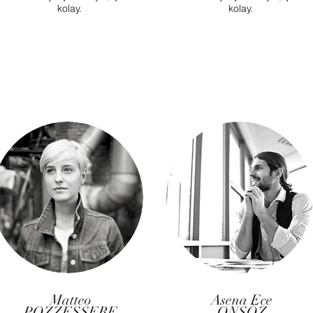
kolay.
kolay.
Matteo
Asena Ece
POZZESSERE
ONSÖZ