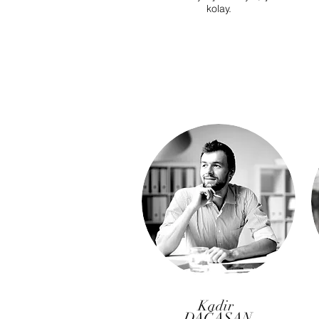
kolay.
Kadir
DAĞASAN