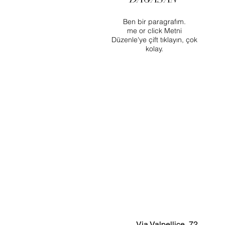
Ben bir paragrafım.
me or click Metni
Düzenle'ye çift tıklayın, çok
kolay.
Via Valpellice, 72