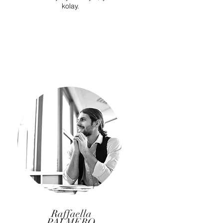
kolay.
Raffaella
PALMERO