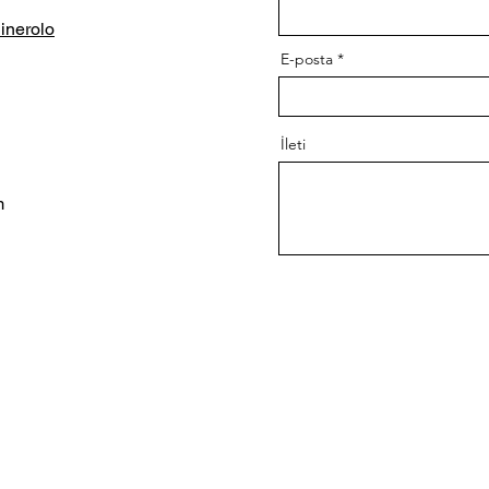
inerolo
E-posta
İleti
m