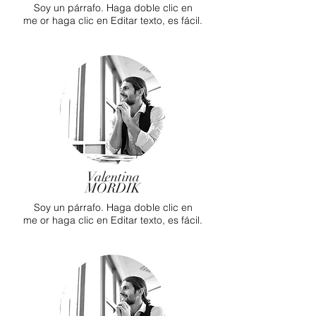
Soy un párrafo. Haga doble clic en
me or haga clic en Editar texto, es fácil.
Valentina
MÓRDIK
Soy un párrafo. Haga doble clic en
me or haga clic en Editar texto, es fácil.